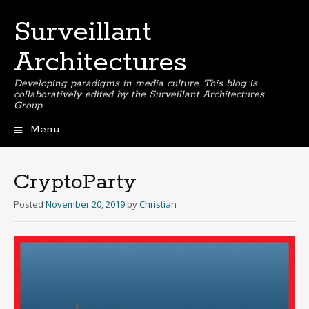
Surveillant
Architectures
Developing paradigms in media culture. This blog is
collaboratively edited by the Surveillant Architectures
Group
Menu
Skip
to
content
CryptoParty
Posted
November 20, 2019
by
Christian