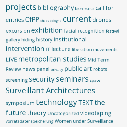
projects
bibliography
call for
biometrics
current
CfPP
entries
drones
chaos cologne
exhibition
excursion
facial recognition
festival
institutional
history
gallery
hiding
intervention
lecture
IT
liberation movements
metropolitan studies
LIVE
Mid Term
public art
news
panel
Review
robots
privacy
seminars
security
screening
space
Surveillant Architectures
technology
the
TEXT
symposium
future
theory
videotaping
Uncategorized
Women under Surveillance
vorratsdatenspeicherung