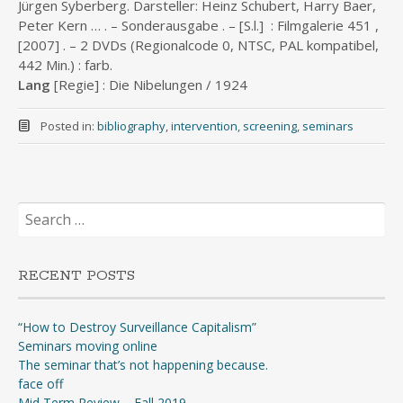
Jürgen Syberberg. Darsteller: Heinz Schubert, Harry Baer,
Peter Kern … . – Sonderausgabe . – [S.l.] : Filmgalerie 451 ,
[2007] . – 2 DVDs (Regionalcode 0, NTSC, PAL kompatibel,
442 Min.) : farb.
Lang
[Regie] : Die Nibelungen / 1924
Posted in:
bibliography
,
intervention
,
screening
,
seminars
Search
for:
RECENT POSTS
“How to Destroy Surveillance Capitalism”
Seminars moving online
The seminar that’s not happening because.
face off
Mid Term Review – Fall 2019