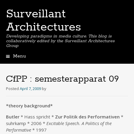
Surveillant
Architectures
Developing paradigms in media culture. This blog is
collaboratively edited by the Surveillant Architectures
Group
Menu
Skip
to
content
CfPP : semesterapparat 09
Posted
April 7, 2009
by
*theory background*
Butler
* Hass spricht *
Zur Politik des
Performativen
*
suhrkamp * 2006 *
Excitable Speech. A Politics of the
Performative
* 1997