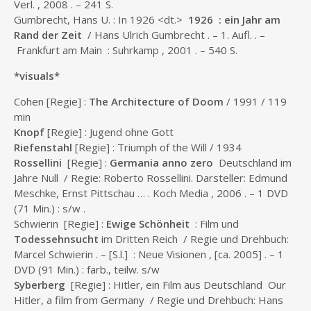
Verl. , 2008 . – 241 S.
Gumbrecht, Hans U. : In 1926 <dt.>
1926 : ein Jahr am
Rand der Zeit
/ Hans Ulrich Gumbrecht . – 1. Aufl. . –
Frankfurt am Main : Suhrkamp , 2001 . – 540 S.
*visuals*
Cohen [Regie] :
The Architecture of Doom
/ 1991 / 119
min
Knopf
[Regie] : Jugend ohne Gott
Riefenstahl
[Regie] : Triumph of the Will / 1934
Rossellini
[Regie] :
Germania anno zero
Deutschland im
Jahre Null / Regie: Roberto Rossellini. Darsteller: Edmund
Meschke, Ernst Pittschau … . Koch Media , 2006 . – 1 DVD
(71 Min.) : s/w .
Schwierin [Regie] :
Ewige Schönheit
: Film und
Todessehnsucht
im Dritten Reich / Regie und Drehbuch:
Marcel Schwierin . – [S.l.] : Neue Visionen , [ca. 2005] . – 1
DVD (91 Min.) : farb., teilw. s/w
Syberberg
[Regie] : Hitler, ein Film aus Deutschland Our
Hitler, a film from Germany / Regie und Drehbuch: Hans