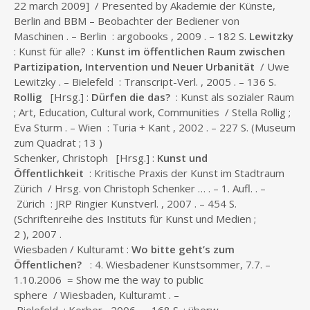
22 march 2009] / Presented by Akademie der Künste,
Berlin and BBM – Beobachter der Bediener von
Maschinen . – Berlin : argobooks , 2009 . – 182 S.
Lewitzky
: Kunst für alle? :
Kunst im öffentlichen Raum zwischen
Partizipation, Intervention und Neuer Urbanität
/ Uwe
Lewitzky . – Bielefeld : Transcript-Verl. , 2005 . – 136 S.
Rollig
[Hrsg.] :
Dürfen die das?
: Kunst als sozialer Raum
; Art, Education, Cultural work, Communities / Stella Rollig ;
Eva Sturm . – Wien : Turia + Kant , 2002 . – 227 S. (Museum
zum Quadrat ; 13 )
Schenker, Christoph [Hrsg.] :
Kunst und
Öffentlichkeit
: Kritische Praxis der Kunst im Stadtraum
Zürich / Hrsg. von Christoph Schenker … . – 1. Aufl. . –
Zürich : JRP Ringier Kunstverl. , 2007 . – 454 S.
(Schriftenreihe des Instituts für Kunst und Medien ;
2 ), 2007 .
Wiesbaden / Kulturamt :
Wo bitte geht’s zum
Öffentlichen?
: 4. Wiesbadener Kunstsommer, 7.7. –
1.10.2006 = Show me the way to public
sphere / Wiesbaden, Kulturamt . –