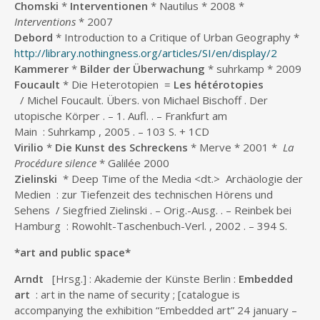
Chomski
*
Interventionen
* Nautilus * 2008 *
Interventions
* 2007
Debord
* Introduction to a Critique of Urban Geography *
http://library.nothingness.org/articles/SI/en/display/2
Kammerer
*
Bilder
der
Überwachung
* suhrkamp * 2009
Foucault
* Die Heterotopien =
Les hétérotopies
/ Michel Foucault. Übers. von Michael Bischoff . Der
utopische Körper . – 1. Aufl. . – Frankfurt am
Main : Suhrkamp , 2005 . – 103 S. + 1CD
Virilio
*
Die Kunst des Schreckens
* Merve * 2001 *
La
Procédure silence
* Galilée 2000
Zielinski
* Deep Time of the Media <dt.> Archäologie der
Medien : zur Tiefenzeit des technischen Hörens und
Sehens / Siegfried Zielinski . – Orig.-Ausg. . – Reinbek bei
Hamburg : Rowohlt-Taschenbuch-Verl. , 2002 . – 394 S.
*art and public space*
Arndt
[Hrsg.] : Akademie der Künste Berlin :
Embedded
art
: art in the name of security ; [catalogue is
accompanying the exhibition “Embedded art” 24 january –