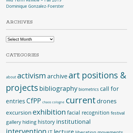
Dominique Gonzalez-Foerster
ARCHIVES
Archives
CATEGORIES
art positions &
activism
archive
about
projects
bibliography
call for
biometrics
current
CfPP
entries
drones
chaos cologne
exhibition
excursion
facial recognition
festival
institutional
history
gallery
hiding
intervention
lecture
IT
liberation movements