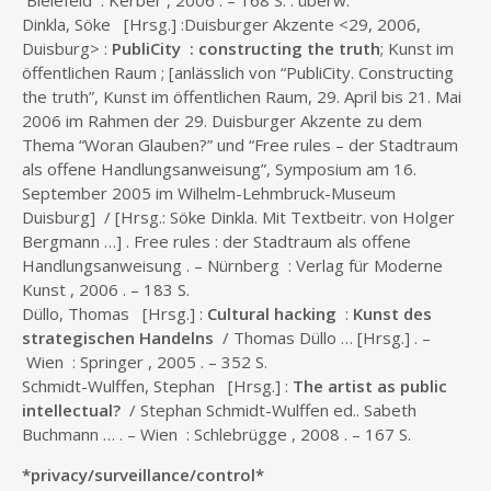
Bielefeld : Kerber , 2006 . – 168 S. : überw.
Dinkla, Söke [Hrsg.] :Duisburger Akzente <29, 2006,
Duisburg> :
PubliCity : constructing the truth
; Kunst im
öffentlichen Raum ; [anlässlich von “PubliCity. Constructing
the truth”, Kunst im öffentlichen Raum, 29. April bis 21. Mai
2006 im Rahmen der 29. Duisburger Akzente zu dem
Thema “Woran Glauben?” und “Free rules – der Stadtraum
als offene Handlungsanweisung”, Symposium am 16.
September 2005 im Wilhelm-Lehmbruck-Museum
Duisburg] / [Hrsg.: Söke Dinkla. Mit Textbeitr. von Holger
Bergmann …] . Free rules : der Stadtraum als offene
Handlungsanweisung . – Nürnberg : Verlag für Moderne
Kunst , 2006 . – 183 S.
Düllo, Thomas [Hrsg.] :
Cultural hacking
:
Kunst des
strategischen Handelns
/ Thomas Düllo … [Hrsg.] . –
Wien : Springer , 2005 . – 352 S.
Schmidt-Wulffen, Stephan [Hrsg.] :
The artist as public
intellectual?
/ Stephan Schmidt-Wulffen ed.. Sabeth
Buchmann … . – Wien : Schlebrügge , 2008 . – 167 S.
*privacy/surveillance/control*