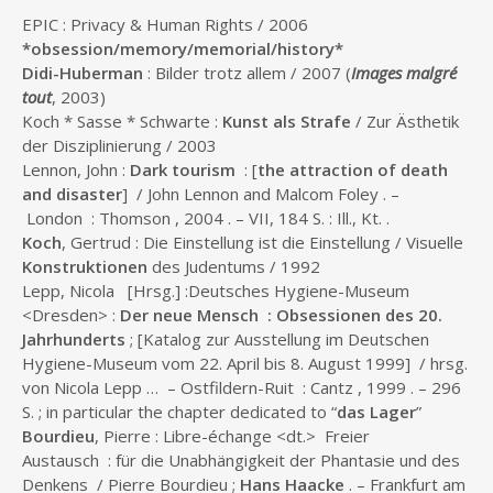
EPIC : Privacy & Human Rights / 2006
*obsession/memory/memorial/history*
Didi-Huberman
: Bilder trotz allem / 2007 (
Images malgré
tout
, 2003)
Koch * Sasse * Schwarte :
Kunst als Strafe
/ Zur Ästhetik
der Disziplinierung / 2003
Lennon, John :
Dark tourism
: [
the attraction of death
and disaster
] / John Lennon and Malcom Foley . –
London : Thomson , 2004 . – VII, 184 S. : Ill., Kt. .
Koch
, Gertrud : Die Einstellung ist die Einstellung / Visuelle
Konstruktionen
des Judentums / 1992
Lepp, Nicola [Hrsg.] :Deutsches Hygiene-Museum
<Dresden> :
Der neue Mensch : Obsessionen des 20.
Jahrhunderts
; [Katalog zur Ausstellung im Deutschen
Hygiene-Museum vom 22. April bis 8. August 1999] / hrsg.
von Nicola Lepp … – Ostfildern-Ruit : Cantz , 1999 . – 296
S. ; in particular the chapter dedicated to “
das Lager
”
Bourdieu
, Pierre : Libre-échange <dt.> Freier
Austausch : für die Unabhängigkeit der Phantasie und des
Denkens / Pierre Bourdieu ;
Hans Haacke
. – Frankfurt am