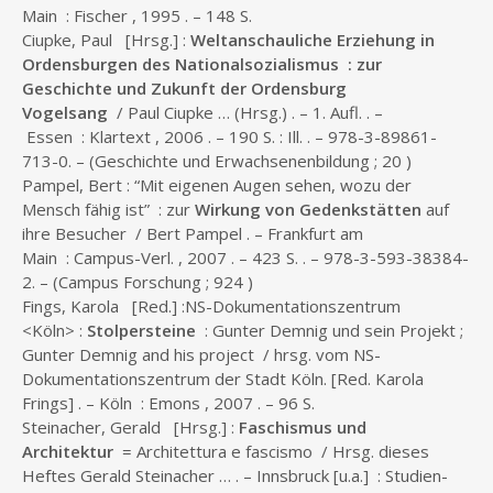
Main : Fischer , 1995 . – 148 S.
Ciupke, Paul [Hrsg.] :
Weltanschauliche Erziehung in
Ordensburgen des Nationalsozialismus : zur
Geschichte und Zukunft der Ordensburg
Vogelsang
/ Paul Ciupke … (Hrsg.) . – 1. Aufl. . –
Essen : Klartext , 2006 . – 190 S. : Ill. . – 978-3-89861-
713-0. – (Geschichte und Erwachsenenbildung ; 20 )
Pampel, Bert : “Mit eigenen Augen sehen, wozu der
Mensch fähig ist” : zur
Wirkung von Gedenkstätten
auf
ihre Besucher / Bert Pampel . – Frankfurt am
Main : Campus-Verl. , 2007 . – 423 S. . – 978-3-593-38384-
2. – (Campus Forschung ; 924 )
Fings, Karola [Red.] :NS-Dokumentationszentrum
<Köln> :
Stolpersteine
: Gunter Demnig und sein Projekt ;
Gunter Demnig and his project / hrsg. vom NS-
Dokumentationszentrum der Stadt Köln. [Red. Karola
Frings] . – Köln : Emons , 2007 . – 96 S.
Steinacher, Gerald [Hrsg.] :
Faschismus und
Architektur
= Architettura e fascismo / Hrsg. dieses
Heftes Gerald Steinacher … . – Innsbruck [u.a.] : Studien-